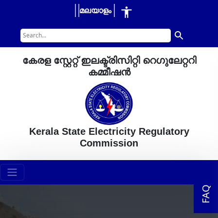
മലയാളം
കേരള സ്റ്റേറ്റ് ഇലക്ട്രിസിറ്റി റെഗുലേറ്ററി
കമ്മീഷൻ
Kerala State Electricity Regulatory
Commission
FAQ