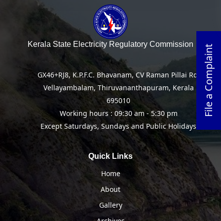
Kerala State Electricity Regulatory Commission
File a Complaint
GX46+RJ8, K.P.F.C. Bhavanam, CV Raman Pillai Rd,
Vellayambalam, Thiruvananthapuram, Kerala
695010
Working hours : 09:30 am - 5:30 pm
Except Saturdays, Sundays and Public Holidays
Quick Links
Home
About
Gallery
Archives